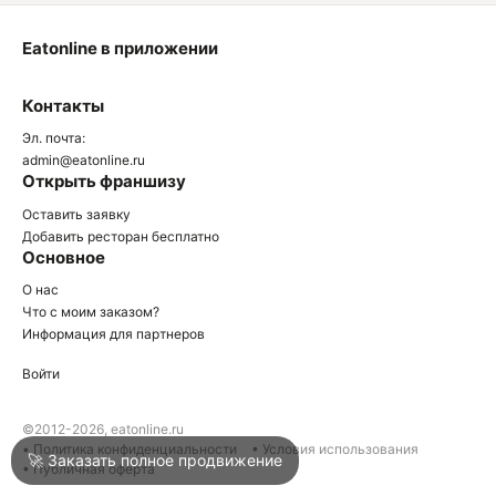
Eatonline в приложении
О
Контакты
О
Эл. почта:
admin@eatonline.ru
Открыть франшизу
Оставить заявку
Добавить ресторан бесплатно
Основное
Войти
О нас
Что с моим заказом?
Информация для партнеров
Город
Нижний Тагил
Войти
Написать в техподдержку
©2012-2026, eatonline.ru
• Политика конфиденциальности
• Условия использования
🚀 Заказать полное продвижение
• Публичная оферта