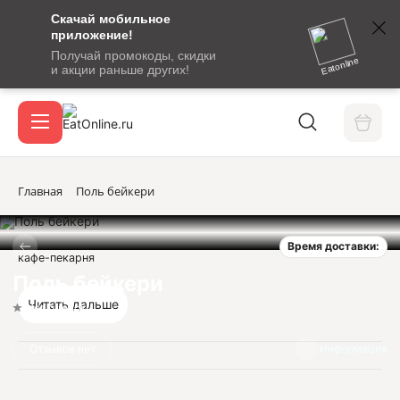
Скачай мобильное
номер
приложение!
SMS-
Получай промокоды, скидки
сообщение
Eatonline
и акции раньше других!
с
Акции
кодом
подтверждения
О сервисе
Главная
Поль бейкери
Время доставки:
Откры
кафе-пекарня
Вход / регистрация
Поль бейкери
Читать дальше
Нет оценок
Отзывов нет
Информация